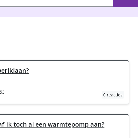
weriklaan?
:53
0 reacties
af ik toch al een warmtepomp aan?