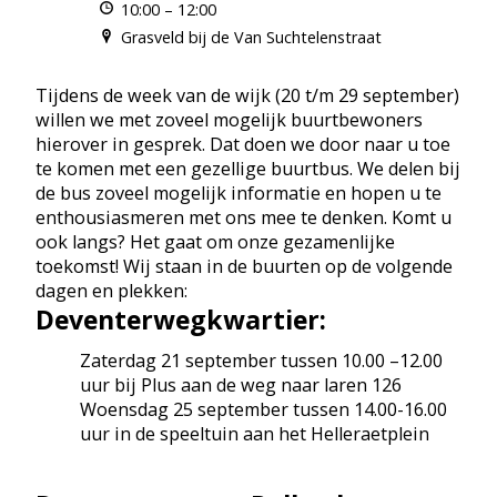
c
10:00
–
12:00
e
t
Grasveld bij de Van Suchtelenstraat
i
m
v
i
b
Tijdens de week van de wijk (20 t/m 29 september)
t
willen we met zoveel mogelijk buurtbewoners
e
e
hierover in gesprek. Dat doen we door naar u toe
i
r
te komen met een gezellige buurtbus. We delen bij
t
e
de bus zoveel mogelijk informatie en hopen u te
n
enthousiasmeren met ons mee te denken. Komt u
d
ook langs? Het gaat om onze gezamenlijke
a
toekomst! Wij staan in de buurten op de volgende
t
dagen en plekken:
a
Deventerwegkwartier:
Zaterdag 21 september tussen 10.00 –12.00
uur bij Plus aan de weg naar laren 126
Woensdag 25 september tussen 14.00-16.00
uur in de speeltuin aan het Helleraetplein