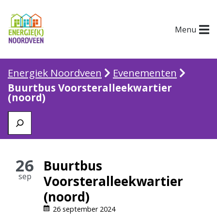
Menu
Energiek Noordveen
Evenementen
Buurtbus Voorsteralleekwartier
(noord)
Zoeken
26
s
Buurtbus
sep
e
Voorsteralleekwartier
p
(noord)
t
A
26 september 2024